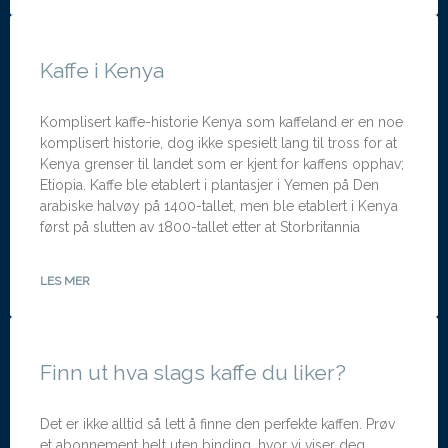
Kaffe i Kenya
Komplisert kaffe-historie Kenya som kaffeland er en noe
komplisert historie, dog ikke spesielt lang til tross for at
Kenya grenser til landet som er kjent for kaffens opphav;
Etiopia. Kaffe ble etablert i plantasjer i Yemen på Den
arabiske halvøy på 1400-tallet, men ble etablert i Kenya
først på slutten av 1800-tallet etter at Storbritannia
LES MER
Finn ut hva slags kaffe du liker?
Det er ikke alltid så lett å finne den perfekte kaffen. Prøv
et abonnement helt uten binding. hvor vi viser deg