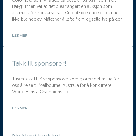
Bakgrunnen var at det blearrangert en auksjon som
alternativ for konkurransen Cup ofExcelence da denne
ikke ble noe av. Målet var å løfte frem ogsette lys på den
LES MER
Takk til sponsorer!
Tusen takk til våre sponsorer som gjorde det mulig for
oss å reise til Melbourne, Australia for å konkurrere i
World Barista Championship.
LES MER
Ny Nord Fruktig!