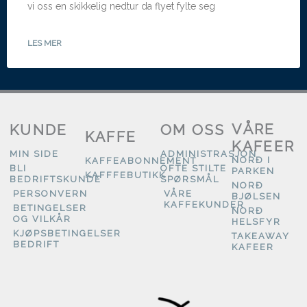
vi oss en skikkelig nedtur da flyet fylte seg
LES MER
VÅRE
KUNDE
OM OSS
KAFFE
KAFEER
MIN SIDE
ADMINISTRASJON
NORÐ I
KAFFEABONNEMENT
BLI
OFTE STILTE
PARKEN
KAFFFEBUTIKK
BEDRIFTSKUNDE
SPØRSMÅL
NORÐ
PERSONVERN
VÅRE
BJØLSEN
KAFFEKUNDER
BETINGELSER
NORÐ
OG VILKÅR
HELSFYR
KJØPSBETINGELSER
TAKEAWAY
BEDRIFT
KAFEER