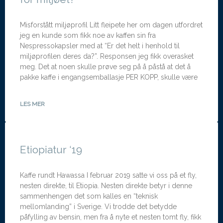
Misforstått miljøprofil Litt fleipete her om dagen utfordret
jeg en kunde som fikk noe av kaffen sin fra
Nespressokapsler med at “Er det helt i henhold til
miljøprofilen deres da?”. Responsen jeg fikk overasket
meg. Det at noen skulle prøve seg på å påstå at det å
pakke kaffe i engangsemballasje PER KOPP, skulle være
LES MER
Etiopiatur ‘19
Kaffe rundt Hawassa I februar 2019 satte vi oss på et fly,
nesten direkte, til Etiopia. Nesten direkte betyr i denne
sammenhengen det som kalles en “teknisk
mellomlanding” i Sverige. Vi trodde det betydde
påfylling av bensin, men fra å nyte et nesten tomt fly, fikk