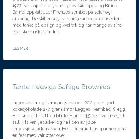
1927. Selskapet ble grunnlagt av Giuseppe og Bruno
Bambi oppkalt etter Firenzes symbol på seier og
erobring. De skiller seg fra mange andre produsenter
med tanke på design og kvalitet, og har mange av sine
ikoniske maskiner i drift
LES MER
Tante Hedvigs Saftige Brownies
Ingredienser og fremgangsmetode 200 gram god
kokesjokolade 250 gram smør Legges i vannbad. 8 egg
8 dl sukker Pisk til du blir lei Bland i 4,5 del hvetemel, 1 ts
salt, 4 ts vaniljesukker og ha i den avkjølte
smør/sjokolademassen. Hell i en smurt langpanne og ha
en fest med valnøtter over.