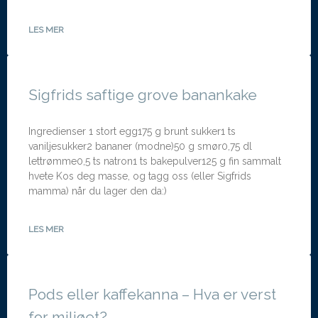
LES MER
Sigfrids saftige grove banankake
Ingredienser 1 stort egg175 g brunt sukker1 ts
vaniljesukker2 bananer (modne)50 g smør0,75 dl
lettrømme0,5 ts natron1 ts bakepulver125 g fin sammalt
hvete Kos deg masse, og tagg oss (eller Sigfrids
mamma) når du lager den da:)
LES MER
Pods eller kaffekanna – Hva er verst
for miljøet?