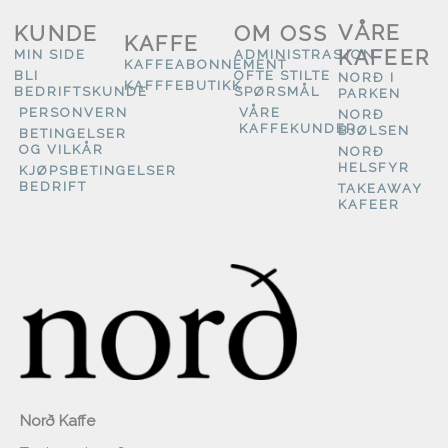
VÅRE
KUNDE
OM OSS
KAFFE
KAFEER
MIN SIDE
ADMINISTRASJON
KAFFEABONNEMENT
BLI
OFTE STILTE
NORÐ I
KAFFFEBUTIKK
BEDRIFTSKUNDE
SPØRSMÅL
PARKEN
PERSONVERN
VÅRE
NORÐ
KAFFEKUNDER
BJØLSEN
BETINGELSER
OG VILKÅR
NORÐ
HELSFYR
KJØPSBETINGELSER
BEDRIFT
TAKEAWAY
KAFEER
Norð Kaffe