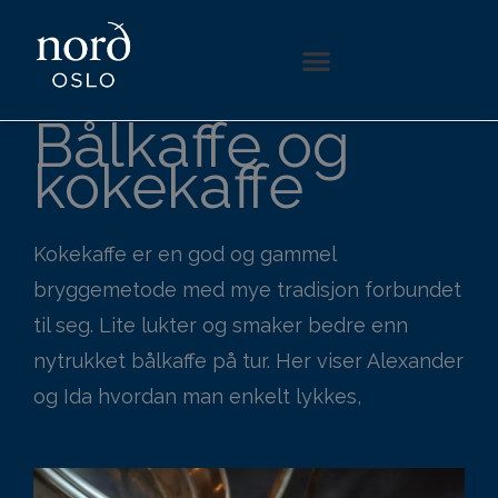
Hopp
rett
til
Bålkaffe og
innholdet
kokekaffe
Kokekaffe er en god og gammel
bryggemetode med mye tradisjon forbundet
til seg. Lite lukter og smaker bedre enn
nytrukket bålkaffe på tur. Her viser Alexander
og Ida hvordan man enkelt lykkes,