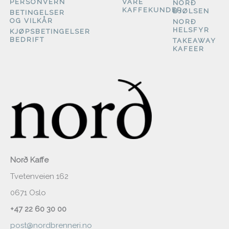
PERSONVERN
VÅRE
NORÐ
KAFFEKUNDER
BJØLSEN
BETINGELSER
OG VILKÅR
NORÐ
HELSFYR
KJØPSBETINGELSER
BEDRIFT
TAKEAWAY
KAFEER
Norð Kaffe
Tvetenveien 162
0671 Oslo
+47 22 60 30 00
post@nordbrenneri.no