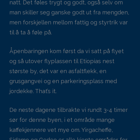
natt. Det føles trygt og godt, også selv om
man skiller seg ganske godt ut fra mengden,
men forskjellen mellom fattig og styrtrik var
til å ta å føle på.
Åpenbaringen kom først da vi satt på flyet
og så utover flyplassen til Etiopias nest
største by, det var en asfaltflekk, en
grusgangvei og en parkeringsplass med
jordekke. That’s it.
De neste dagene tilbrakte vi rundt 3-4 timer
sør for denne byen, i et område mange
kaffekjennere vet mye om. Yirgacheffe,
Sidamo og Gedeo er alle kjente områder for