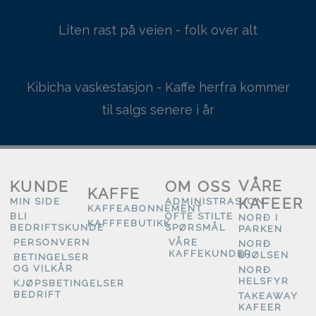
Liten rast på veien - folk over alt
Kibicha vaskestasjon - Kaffe herfra kommer
til salgs senere i år
VÅRE
KUNDE
OM OSS
KAFFE
KAFEER
MIN SIDE
ADMINISTRASJON
KAFFEABONNEMENT
BLI
OFTE STILTE
NORÐ I
KAFFFEBUTIKK
BEDRIFTSKUNDE
SPØRSMÅL
PARKEN
PERSONVERN
VÅRE
NORÐ
KAFFEKUNDER
BJØLSEN
BETINGELSER
OG VILKÅR
NORÐ
HELSFYR
KJØPSBETINGELSER
BEDRIFT
TAKEAWAY
KAFEER