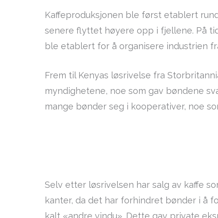
Kaffeproduksjonen ble først etablert rund
senere flyttet høyere opp i fjellene. På t
ble etablert for å organisere industrien f
Frem til Kenyas løsrivelse fra Storbritan
myndighetene, noe som gav bøndene svært 
mange bønder seg i kooperativer, noe som
Selv etter løsrivelsen har salg av kaffe s
kanter, da det har forhindret bønder i å f
kalt «andre vindu». Dette gav private eksp