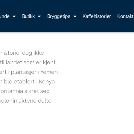
kunde
Butikk
Bryggetips
Kaffehistorier
Kontakt
istorie, dog ikke
til landet som er kjent
ert i plantasjer i Yemen
 ble etablert i Kenya
rbritannia sikret seg
 kolonimaktene delte