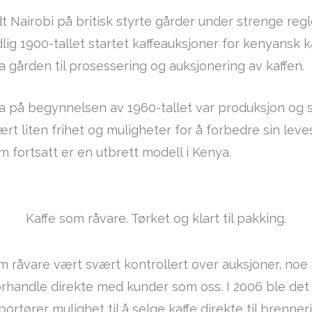
t Nairobi på britisk styrte gårder under strenge reg
idlig 1900-tallet startet kaffeauksjoner for kenyansk
ra gården til prosessering og auksjonering av kaffen.
nia på begynnelsen av 1960-tallet var produksjon og s
liten frihet og muligheter for å forbedre sin leves
 fortsatt er en utbrett modell i Kenya.
Kaffe som råvare. Tørket og klart til pakking.
om råvare vært svært kontrollert over auksjoner, noe 
orhandle direkte med kunder som oss. I 2006 ble det 
ortører mulighet til å selge kaffe direkte til brenner