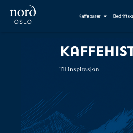
Hopp
rett
Kaffebarer
Bedrifts
til
innholdet
Kaffehis
Til inspirasjon