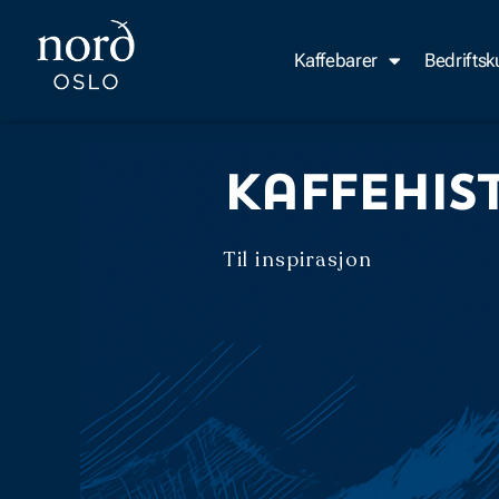
Hopp
rett
Kaffebarer
Bedrifts
til
innholdet
Kaffehis
Til inspirasjon