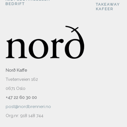
BEDRIFT
TAKEAWAY
KAFEER
Norð Kaffe
Tvetenveien 162
0671 Oslo
+47 22 60 30 00
post@nordbrenneri.no
Org.nr: 918 148 744