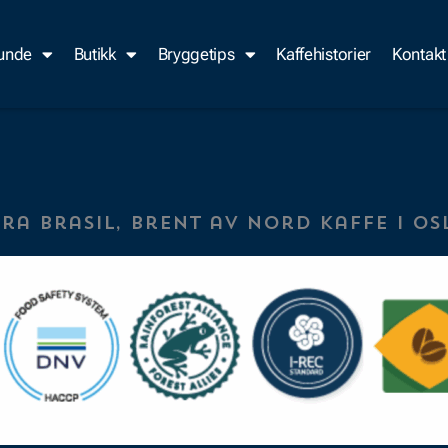
kunde
Butikk
Bryggetips
Kaffehistorier
Kontakt
ra Brasil, brent av Nord Kaffe i Os