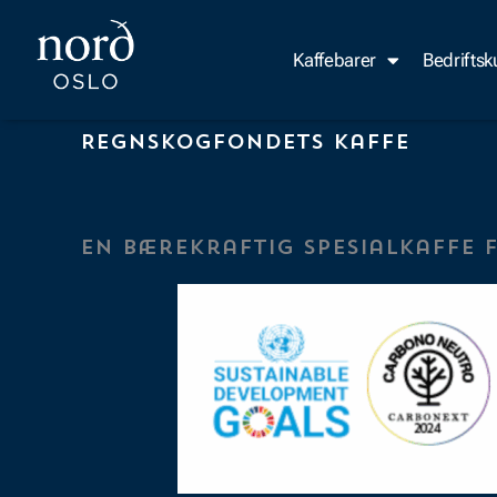
Hopp
rett
Kaffebarer
Bedrifts
til
innholdet
Regnskogfondets kaffe
En bærekraftig spesialkaffe f