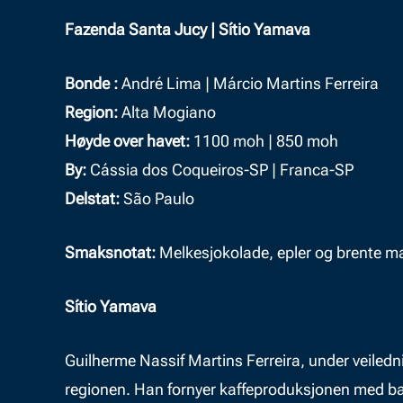
Fazenda Santa Jucy | Sítio Yamava
Bonde :
André Lima | Márcio Martins Ferreira
Region:
Alta Mogiano
Høyde over havet:
1100 moh | 850 moh
By:
Cássia dos Coqueiros-SP | Franca-SP
Delstat:
São Paulo
Smaksnotat:
Melkesjokolade, epler og brente m
Sítio Yamava
Guilherme Nassif Martins Ferreira, under veiledn
regionen. Han fornyer kaffeproduksjonen med bær