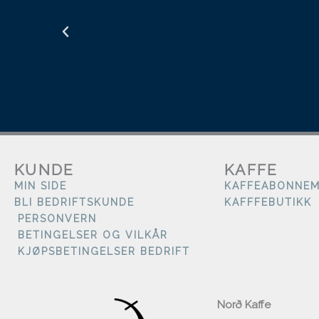
KUNDE
KAFFE
MIN SIDE
KAFFEABONNE
BLI BEDRIFTSKUNDE
KAFFFEBUTIKK
PERSONVERN
BETINGELSER OG VILKÅR
KJØPSBETINGELSER BEDRIFT
Norð Kaffe