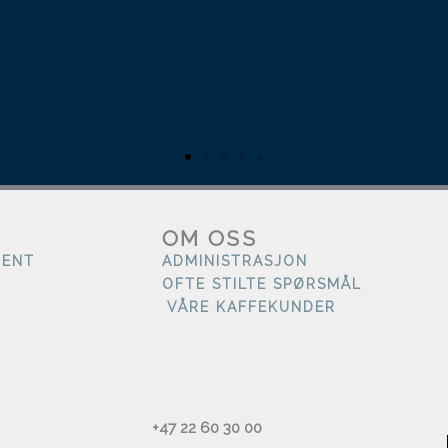
OM OSS
MENT
ADMINISTRASJON
OFTE STILTE SPØRSMÅL
VÅRE KAFFEKUNDER
+47 22 60 30 00