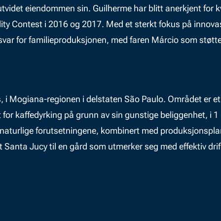
utvidet eiendommen sin. Guilherme har blitt anerkjent for
ity Contest i 2016 og 2017. Med et sterkt fokus på innova
var for familieproduksjonen, med faren Márcio som støtte 
 i Mogiana-regionen i delstaten São Paulo. Området er et 
gt for kaffedyrking på grunn av sin gunstige beliggenhet, i
e naturlige forutsetningene, kombinert med produksjonspla
rt Santa Jucy til en gård som utmerker seg med effektiv dri