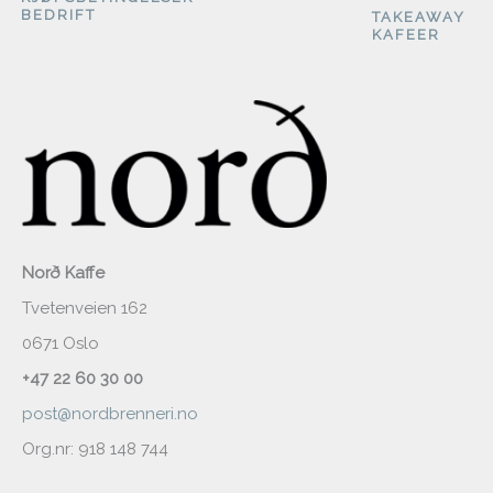
BEDRIFT
TAKEAWAY
KAFEER
Norð Kaffe
Tvetenveien 162
0671 Oslo
+47 22 60 30 00
post@nordbrenneri.no
Org.nr: 918 148 744