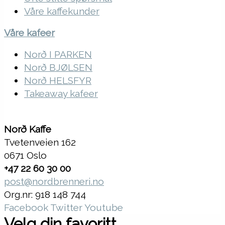
Våre kaffekunder
Våre kafeer
Norð I PARKEN
Norð BJØLSEN
Norð HELSFYR
Takeaway kafeer
Norð Kaffe
Tvetenveien 162
0671 Oslo
+47 22 60 30 00
post@nordbrenneri.no
Org.nr: 918 148 744
Facebook
Twitter
Youtube
Velg din favoritt