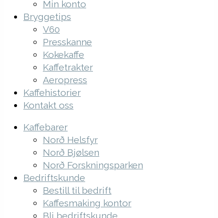
Min konto
Bryggetips
V60
Presskanne
Kokekaffe
Kaffetrakter
Aeropress
Kaffehistorier
Kontakt oss
Kaffebarer
Norð Helsfyr
Norð Bjølsen
Norð Forskningsparken
Bedriftskunde
Bestill til bedrift
Kaffesmaking kontor
Bli bedriftskunde