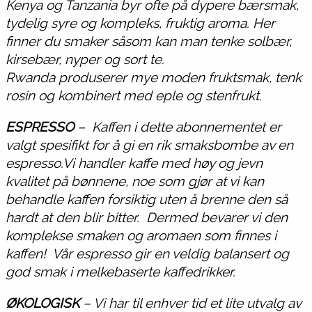
Kenya og Tanzania byr ofte på dypere bærsmak,
tydelig syre og kompleks, fruktig aroma. Her
finner du smaker såsom kan man tenke solbær,
kirsebær, nyper og sort te.
Rwanda produserer mye moden fruktsmak, tenk
rosin og kombinert med eple og stenfrukt.
ESPRESSO
–
Kaffen i dette abonnementet er
valgt spesifikt for å gi en rik smaksbombe av en
espresso.Vi handler kaffe med høy og jevn
kvalitet på bønnene, noe som gjør at vi kan
behandle kaffen forsiktig uten å brenne den så
hardt at den blir bitter. Dermed bevarer vi den
komplekse smaken og aromaen som finnes i
kaffen! Vår espresso gir en veldig balansert og
god smak i melkebaserte kaffedrikker.
ØKOLOGISK
– Vi har til enhver tid et lite utvalg av