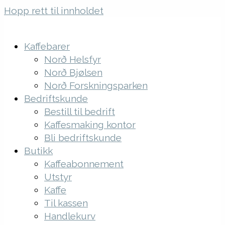
Hopp rett til innholdet
Kaffebarer
Norð Helsfyr
Norð Bjølsen
Norð Forskningsparken
Bedriftskunde
Bestill til bedrift
Kaffesmaking kontor
Bli bedriftskunde
Butikk
Kaffeabonnement
Utstyr
Kaffe
Til kassen
Handlekurv