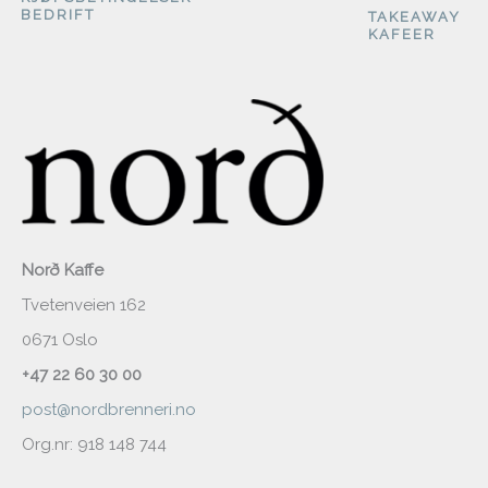
BEDRIFT
TAKEAWAY
KAFEER
Norð Kaffe
Tvetenveien 162
0671 Oslo
+47 22 60 30 00
post@nordbrenneri.no
Org.nr: 918 148 744