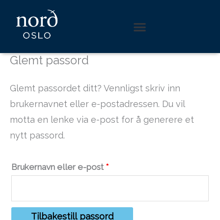
Hopp
Påkrevd
rett
til
innholdet
Glemt passord
Glemt passordet ditt? Vennligst skriv inn
brukernavnet eller e-postadressen. Du vil
motta en lenke via e-post for å generere et
nytt passord.
Brukernavn eller e-post
*
Tilbakestill passord