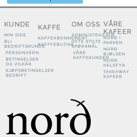
VÅRE
KUNDE
OM OSS
KAFFE
KAFEER
MIN SIDE
ADMINISTRASJON
NORÐ I
KAFFEABONNEMENT
BLI
OFTE STILTE
PARKEN
KAFFFEBUTIKK
BEDRIFTSKUNDE
SPØRSMÅL
NORÐ
PERSONVERN
VÅRE
BJØLSEN
KAFFEKUNDER
BETINGELSER
NORÐ
OG VILKÅR
HELSFYR
KJØPSBETINGELSER
TAKEAWAY
BEDRIFT
KAFEER