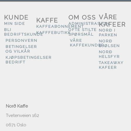
VÅRE
KUNDE
OM OSS
KAFFE
KAFEER
MIN SIDE
ADMINISTRASJON
KAFFEABONNEMENT
BLI
OFTE STILTE
NORÐ I
KAFFFEBUTIKK
BEDRIFTSKUNDE
SPØRSMÅL
PARKEN
PERSONVERN
VÅRE
NORÐ
KAFFEKUNDER
BJØLSEN
BETINGELSER
OG VILKÅR
NORÐ
HELSFYR
KJØPSBETINGELSER
BEDRIFT
TAKEAWAY
KAFEER
Norð Kaffe
Tvetenveien 162
0671 Oslo