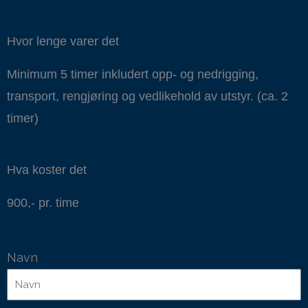
Hvor lenge varer det
Minimum 5 timer inkludert opp- og nedrigging,
transport, rengjøring og vedlikehold av utstyr. (ca. 2
timer)
Hva koster det
900,- pr. time
Navn