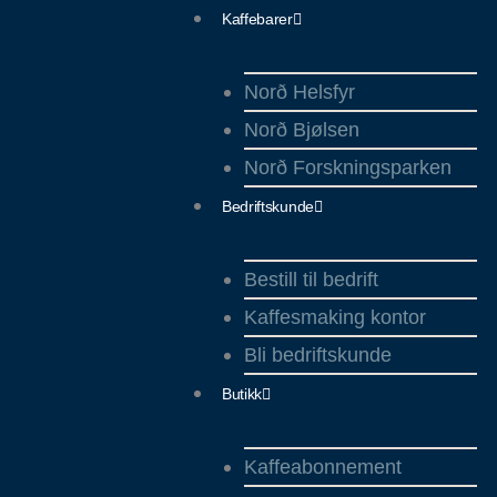
Hopp
Kaffebarer
rett
til
Norð Helsfyr
innholdet
Norð Bjølsen
Norð Forskningsparken
Bedriftskunde
Bestill til bedrift
Kaffesmaking kontor
Bli bedriftskunde
Butikk
Kaffeabonnement